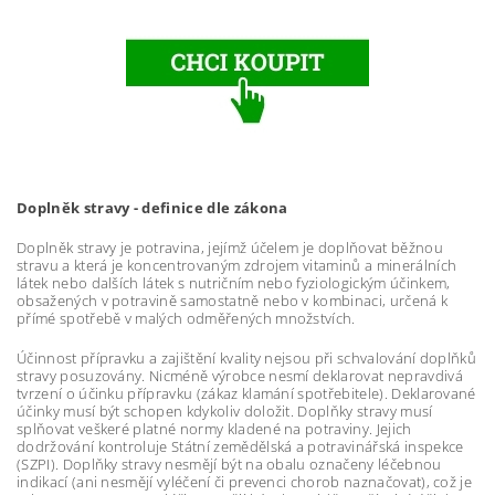
Doplněk stravy - definice dle zákona
Doplněk stravy je potravina, jejímž účelem je doplňovat běžnou
stravu a která je koncentrovaným zdrojem vitaminů a minerálních
látek nebo dalších látek s nutričním nebo fyziologickým účinkem,
obsažených v potravině samostatně nebo v kombinaci, určená k
přímé spotřebě v malých odměřených množstvích.
Účinnost přípravku a zajištění kvality nejsou při schvalování doplňků
stravy posuzovány. Nicméně výrobce nesmí deklarovat nepravdivá
tvrzení o účinku přípravku (zákaz klamání spotřebitele). Deklarované
účinky musí být schopen kdykoliv doložit. Doplňky stravy musí
splňovat veškeré platné normy kladené na potraviny. Jejich
dodržování kontroluje Státní zemědělská a potravinářská inspekce
(SZPI). Doplňky stravy nesmějí být na obalu označeny léčebnou
indikací (ani nesmějí vyléčení či prevenci chorob naznačovat), což je