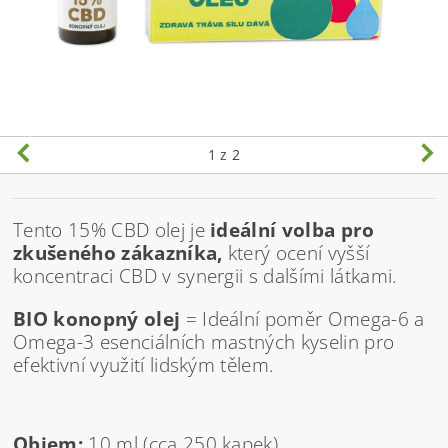
1
z 2
Tento 15% CBD olej je
ideální volba pro
zkušeného zákazníka,
který ocení vyšší
koncentraci CBD v synergii s dalšími látkami.
BIO konopný olej
= Ideální poměr Omega-6 a
Omega-3 esenciálních mastných kyselin pro
efektivní využití lidským tělem.
Objem:
10 ml (cca 250 kapek)