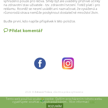
vyhrazeno pouze pro léčiva. Smějí být ale uváděny příznivé účinky
na zdravotní stav uživatele - tzv. zdravotní tvrzení. Totéž platí i pro
reklamu. Rovněž se nesmí uvádět ani naznačovat, že vyvážená a
různorodá strava nemůže poskytnout dostatečné množství živin.
Buďte první, kdo napíše příspěvek k této položce.
Přidat komentář
2026 ©
Zdravá Tráva
, všechna práva vyhrazena
Tento web používá soubory cookie. Dalším procházením tohoto webu
Vytvořil Shoptet
vyjadřujete souhlas s jejich používáním.. Více informací
zde
.
ROZUMÍM