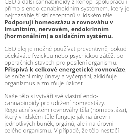
CBD a další cannabinoidy z konopí spolupracují
přímo s endo-canabinoidním systémem, který je
nejrozsáhlejší sítí receptorů v lidském těle.
Podporují homeostázu a rovnováhu v
imunitním, nervovém, endokrinním
(hormonálním) a oxidačním systému.
CBD olej je možné používat preventivně, pokud
očekáváte fyzickou nebo psychickou zátěž, po
operačních stavech pro posílení organismu.
Přispívá k celkové energetické rovnováze
,
ke snížení míry únavy a vyčerpání, zklidňuje
organizmus a zmírňuje úzkost.
Naše tělo si vytváří své vlastní endo-
cannabinoidy pro udržení homeostázy.
Regulační systém rovnováhy těla (homeostáza),
který v lidském těle funguje jak na úrovni
jednotlivých buněk, orgánů, ale i na úrovni
celého organismu. V případě, že tělo nestačí