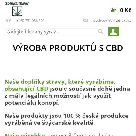
0 Kč
obchod@zdravatrava.cz
+420 731 083 020
VÝROBA PRODUKTŮ S CBD
Naše doplňky stravy, které vyrábíme,
obsahující CBD
jsou v současné době jedna
z mála legálních možností jak využít
potenciálu konopí.
Naše produkty jsou 100 % česká produkce
vyráběná ve švýcarské kvalitě.
Naše výrobky
jsou vyráběny v souladu s