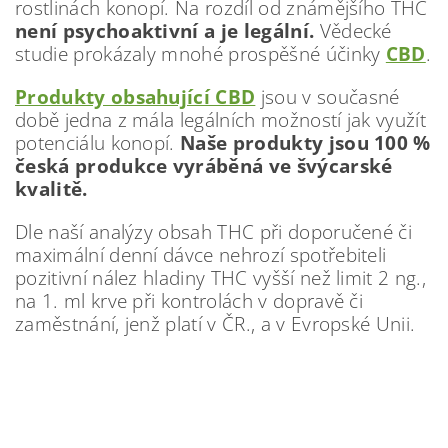
rostlinách konopí. Na rozdíl od známějšího THC
není psychoaktivní a je legální.
Vědecké
studie prokázaly mnohé prospěšné účinky
CBD
.
Produkty obsahující CBD
jsou v současné
době jedna z mála legálních možností jak využít
potenciálu konopí.
Naše produkty jsou 100 %
česká produkce vyráběná ve švýcarské
kvalitě.
Dle naší analýzy obsah THC při doporučené či
maximální denní dávce nehrozí spotřebiteli
pozitivní nález hladiny THC vyšší než limit 2 ng.,
na 1. ml krve při kontrolách v dopravě či
zaměstnání, jenž platí v ČR., a v Evropské Unii.