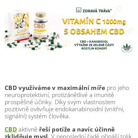
CBD využíváme v maximální míře
pro jeho
neuroprotektivní, protizánětlivé a imunitě
prospěšné účinky. Díky svým vlastnostem
pozitivně ovlivňuje endokanabinoidní (vnitřní,
signální) systém člověka.
CBD
aktivně
řeší potíže a navíc účinně
zklidňuje mysl.
V neposlední řadě přináší tolik