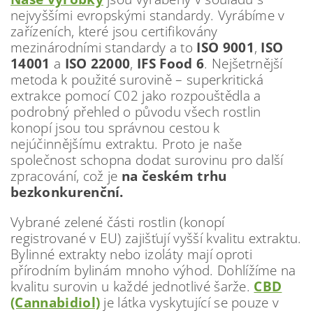
nejvyššími evropskými standardy. Vyrábíme v
zařízeních, které jsou certifikovány
mezinárodními standardy a to
ISO 9001
,
ISO
14001
a
ISO 22000
,
IFS Food 6
. Nejšetrnější
metoda k použité surovině – superkritická
extrakce pomocí C02 jako rozpouštědla a
podrobný přehled o původu všech rostlin
konopí jsou tou správnou cestou k
nejúčinnějšímu extraktu. Proto je naše
společnost schopna dodat surovinu pro další
zpracování, což je
na českém trhu
bezkonkurenční.
Vybrané zelené části rostlin (konopí
registrované v EU) zajišťují vyšší kvalitu extraktu.
Bylinné extrakty nebo izoláty mají oproti
přírodním bylinám mnoho výhod. Dohlížíme na
kvalitu surovin u každé jednotlivé šarže.
CBD
(Cannabidiol)
je látka vyskytující se pouze v