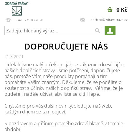
0 Kč
obchod@zdravatrava.cz
+420 731 083 020
DOPORUČUJETE NÁS
21.3.2021
Udělali jsme malý průzkum, jak se zákazníci dozvídají o
našich doplňcích stravy. Jsme potěšeni, doporučujete
nás, protože Vám naše produkty pomáhají a tím
pomáháte Vašim známým. Děkujeme, že se podělíte o
zkušenost s účinky našich doplňků stravy. Věříme, že je
budete i nadále užívat, aby jste se cítili lépe.
Chystáme pro Vás další novinky, sledujte náš web,
každým dnem se tam objeví.
S pozdravem a přáním pevného zdraví hlavně v tomhle
období