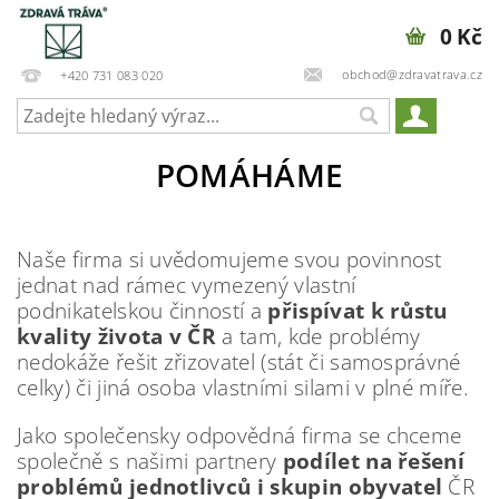
0 Kč
obchod@zdravatrava.cz
+420 731 083 020
POMÁHÁME
Naše firma si uvědomujeme svou povinnost
jednat nad rámec vymezený vlastní
podnikatelskou činností a
přispívat k růstu
kvality života v ČR
a tam, kde problémy
nedokáže řešit zřizovatel (stát či samosprávné
celky) či jiná osoba vlastními silami v plné míře.
Jako společensky odpovědná firma se chceme
společně s našimi partnery
podílet na řešení
problémů jednotlivců i skupin obyvatel
ČR