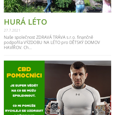
HURÁ LÉTO
27.7.2021
Naše společnost ZDRAVÁ TRÁVA s.r.o. finančně
podpořila VÝZDOBU NA LÉTO pro DĚTSKÝ DOMOV
HAVÍŘOV. Ch...