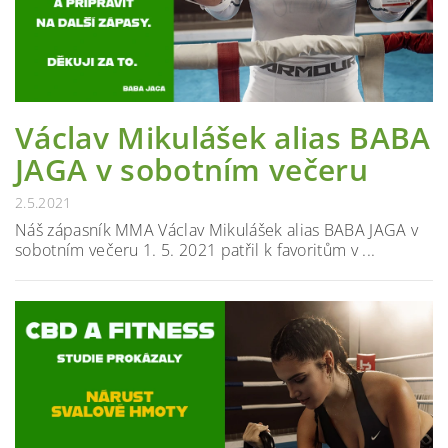
Václav Mikulášek alias BABA
JAGA v sobotním večeru
2.5.2021
Náš zápasník MMA Václav Mikulášek alias BABA JAGA v
sobotním večeru 1. 5. 2021 patřil k favoritům v ...