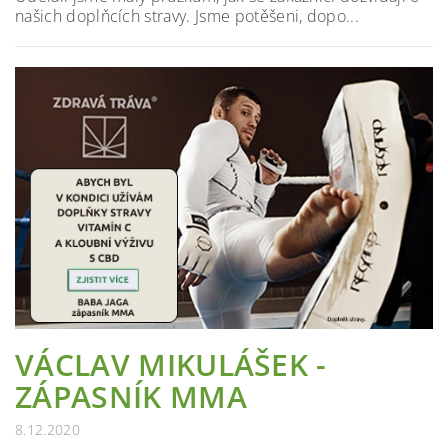
našich doplňcích stravy. Jsme potěšeni, dopo...
VÁCLAV MIKULÁŠEK -
ZÁPASNÍK MMA
8.12.2020