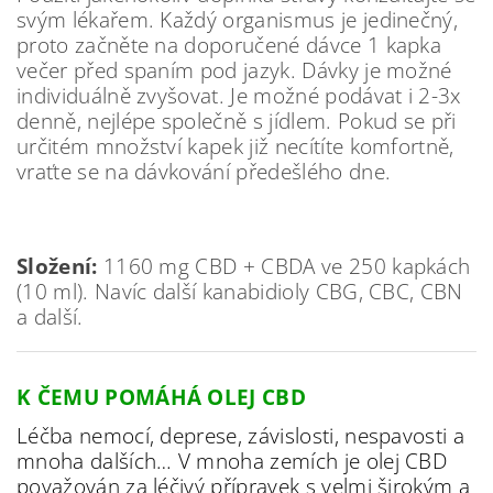
svým lékařem. Každý organismus je jedinečný,
proto začněte na doporučené dávce 1 kapka
večer před spaním pod jazyk. Dávky je možné
individuálně zvyšovat. Je možné podávat i 2-3x
denně, nejlépe společně s jídlem. Pokud se při
určitém množství kapek již necítíte komfortně,
vraťte se na dávkování předešlého dne.
Složení:
1160 mg CBD + CBDA ve 250 kapkách
(10 ml). Navíc další kanabidioly CBG, CBC, CBN
a další.
K ČEMU POMÁHÁ OLEJ CBD
Léčba nemocí, deprese, závislosti, nespavosti a
mnoha dalších… V mnoha zemích je olej CBD
považován za léčivý přípravek s velmi širokým a