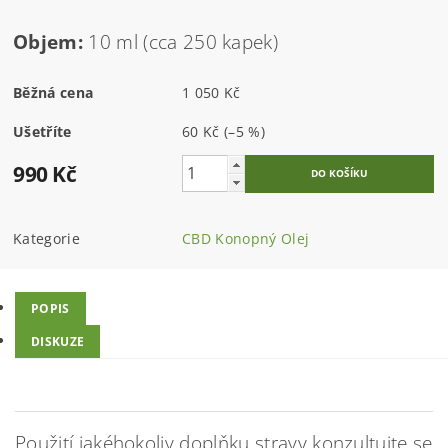
Objem:
10 ml (cca 250 kapek)
Běžná cena
1 050 Kč
Ušetříte
60 Kč
(–5 %)
990 Kč
Kategorie
CBD Konopný Olej
POPIS
DISKUZE
Použití jakéhokoliv doplňku stravy konzultujte se