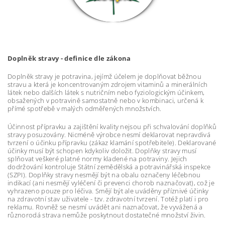
Doplněk stravy - definice dle zákona
Doplněk stravy je potravina, jejímž účelem je doplňovat běžnou
stravu a která je koncentrovaným zdrojem vitaminů a minerálních
látek nebo dalších látek s nutričním nebo fyziologickým účinkem,
obsažených v potravině samostatně nebo v kombinaci, určená k
přímé spotřebě v malých odměřených množstvích.
Účinnost přípravku a zajištění kvality nejsou při schvalování doplňků
stravy posuzovány. Nicméně výrobce nesmí deklarovat nepravdivá
tvrzení o účinku přípravku (zákaz klamání spotřebitele). Deklarované
účinky musí být schopen kdykoliv doložit. Doplňky stravy musí
splňovat veškeré platné normy kladené na potraviny. Jejich
dodržování kontroluje Státní zemědělská a potravinářská inspekce
(SZPI). Doplňky stravy nesmějí být na obalu označeny léčebnou
indikací (ani nesmějí vyléčení či prevenci chorob naznačovat), což je
vyhrazeno pouze pro léčiva. Smějí být ale uváděny příznivé účinky
na zdravotní stav uživatele - tzv. zdravotní tvrzení. Totéž platí i pro
reklamu. Rovněž se nesmí uvádět ani naznačovat, že vyvážená a
různorodá strava nemůže poskytnout dostatečné množství živin.