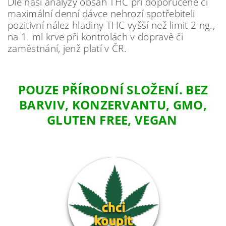
Dle naší analýzy obsah THC při doporučené či
maximální denní dávce nehrozí spotřebiteli
pozitivní nález hladiny THC vyšší než limit 2 ng.,
na 1. ml krve při kontrolách v dopravě či
zaměstnání, jenž platí v ČR.
POUZE PŘÍRODNÍ SLOŽENÍ. BEZ
BARVIV, KONZERVANTU, GMO,
GLUTEN FREE, VEGAN