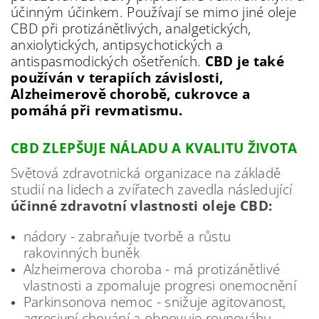
účinným účinkem. Používají se mimo jiné oleje
CBD při protizánětlivých, analgetických,
anxiolytických, antipsychotických a
antispasmodických ošetřeních.
CBD je také
používán v terapiích závislosti,
Alzheimerově chorobě, cukrovce a
pomáhá při revmatismu.
CBD ZLEPŠUJE NÁLADU A KVALITU ŽIVOTA
Světová zdravotnická organizace na základě
studií na lidech a zvířatech zavedla následující
účinné zdravotní vlastnosti oleje CBD:
nádory - zabraňuje tvorbě a růstu
rakovinných buněk
Alzheimerova choroba - má protizánětlivé
vlastnosti a zpomaluje progresi onemocnění
Parkinsonova nemoc - snižuje agitovanost,
agresivní chování a obnovuje rovnováhu