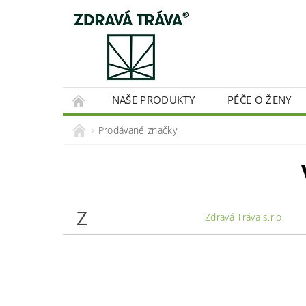
NAŠE PRODUKTY
PÉČE O ŽENY
KLOUBNÍ VÝŽIVA S CBD A HOŘČÍKEM
RE
Prodávané značky
Z
Zdravá Tráva s.r.o.