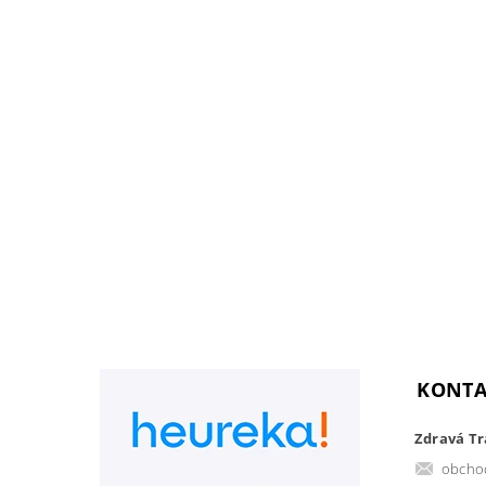
KONTA
Zdravá Trá
obcho