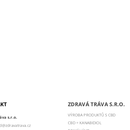
KT
ZDRAVÁ TRÁVA S.R.O.
VÝROBA PRODUKTŮ S CBD
va s.r.o.
CBD = KANABIDIOL
d
@
zdravatrava.cz