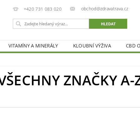
obchod@zdravatrava.cz
+420 731 083 020
VITAMÍNY A MINERÁLY
KLOUBNÍ VÝŽIVA
CBD O
FERENCE
ZDRAVÁ TRÁVA S.R.O.
BLOG
KONT
VŠECHNY ZNAČKY A-