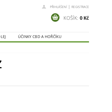
|
PŘIHLÁŠENÍ
REGISTRACE
KOŠÍK:
0 Kč
LEJ
ÚČINKY CBD A HOŘČÍKU
AKTY
CBD OLEJ
POMÁHÁME
Z